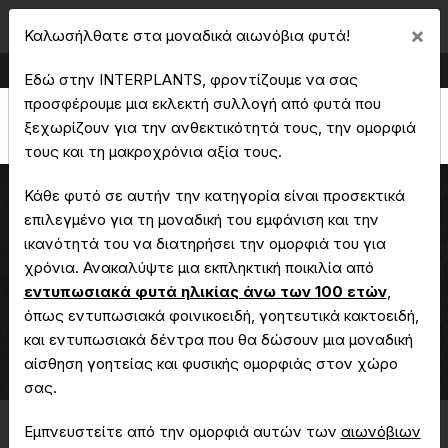
Cl
×
Καλωσήλθατε στα μοναδικά αιωνόβια φυτά!
Παραγωγή & Εμπορία Καλλωπιστικών Φυτών
Εδώ στην INTERPLANTS, φροντίζουμε να σας
προσφέρουμε μια εκλεκτή συλλογή από φυτά που
ξεχωρίζουν για την ανθεκτικότητά τους, την ομορφιά
τους και τη μακροχρόνια αξία τους.
Κάθε φυτό σε αυτήν την κατηγορία είναι προσεκτικά
επιλεγμένο για τη μοναδική του εμφάνιση και την
ικανότητά του να διατηρήσει την ομορφιά του για
Βραχυχίτων rupestris
χρόνια. Ανακαλύψτε μια εκπληκτική ποικιλία από
εντυπωσιακά φυτά ηλικίας άνω των 100 ετών
,
όπως εντυπωσιακά φοινικοειδή, γοητευτικά κακτοειδή,
Αρχική
Μοναδικά - Αιωνόβια Φυτά
και εντυπωσιακά δέντρα που θα δώσουν μια μοναδική
Βραχυχίτων rupestris
αίσθηση γοητείας και φυσικής ομορφιάς στον χώρο
σας.
Εμπνευστείτε από την ομορφιά αυτών των
αιωνόβιων