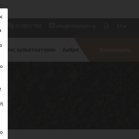
Close
×
21 0805 1182
info@interplants.gr
ΕΛ
α
α
Μας εμπιστεύτηκαν
Άρθρα
Επικοινωνία
νο
ν
κή
το