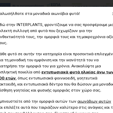
αλωσήλθατε στα μοναδικά αιωνόβια φυτά!
δώ στην INTERPLANTS, φροντίζουμε να σας προσφέρουμε μι
κλεκτή συλλογή από φυτά που ξεχωρίζουν για την
νθεκτικότητά τους, την ομορφιά τους και τη μακροχρόνια αξί
εία
Υπηρεσίες
Έργα
Μοναδικά - Αιωνόβια Φυτά
ους.
άθε φυτό σε αυτήν την κατηγορία είναι προσεκτικά επιλεγμέ
ια τη μοναδική του εμφάνιση και την ικανότητά του να
ιατηρήσει την ομορφιά του για χρόνια. Ανακαλύψτε μια
κπληκτική ποικιλία από
εντυπωσιακά φυτά ηλικίας άνω τω
Τριχοκέρεους
00 ετών
, όπως εντυπωσιακά φοινικοειδή, γοητευτικά
ακτοειδή, και εντυπωσιακά δέντρα που θα δώσουν μια μοναδι
ίσθηση γοητείας και φυσικής ομορφιάς στον χώρο σας.
Αρχική
Μοναδικά - Αιωνόβια Φυτά
Τριχοκέρεους
μπνευστείτε από την ομορφιά αυτών των
αιωνόβιων φυτών
αι επιλέξτε αυτά που ταιριάζουν καλύτερα στις ανάγκες και 