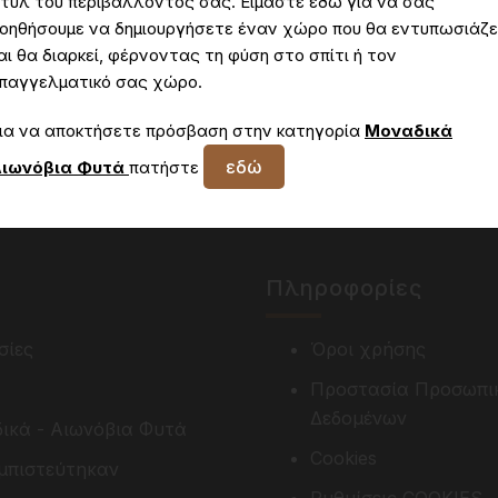
τυλ του περιβάλλοντος σας. Είμαστε εδώ για να σας
οηθήσουμε να δημιουργήσετε έναν χώρο που θα εντυπωσιάζε
αι θα διαρκεί, φέρνοντας τη φύση στο σπίτι ή τον
παγγελματικό σας χώρο.
Δεν έχετε πρόσβαση στη συγκεκριμένη σελίδα
ια να αποκτήσετε πρόσβαση στην κατηγορία
Μοναδικά
εδώ
ιωνόβια Φυτά
πατήστε
Πληροφορίες
σίες
Όροι χρήσης
Προστασία Προσωπι
Δεδομένων
ικά - Αιωνόβια Φυτά
Cookies
μπιστεύτηκαν