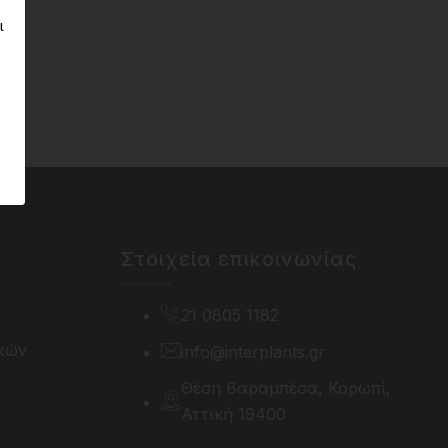
ι
Στοιχεία επικοινωνίας
21 0805 1182
κών
info@interplants.gr
Θέση Βαραμπέσα, Κορωπί,
Αττική 19400