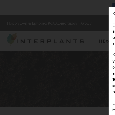
Κ
Παραγωγή & Εμπορία Καλλωπιστικών Φυτών
Ε
ε
α
Η Εταιρ
τ
Κ
γ
δ
ε
1
κ
α
Ε
κ