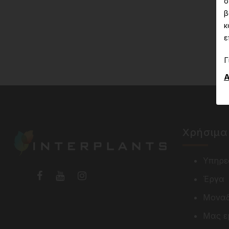
σ
β
κ
ε
Γ
Α
Χρήσιμα
Υπηρε
Έργα
Μοναδ
Μας ε