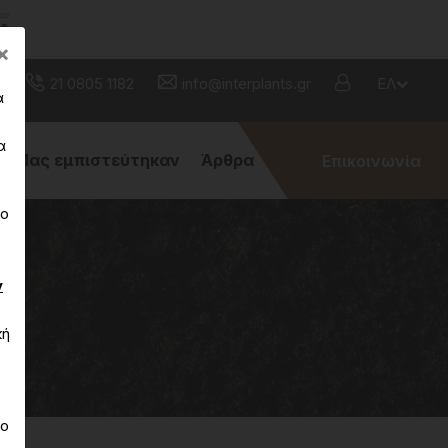
Close
×
21 0805 1182
info@interplants.gr
ΕΛ
α
α
Μας εμπιστεύτηκαν
Άρθρα
Επικοινωνία
νο
ν
κή
το