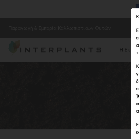
Κ
Παραγωγή & Εμπορία Καλλωπιστικών Φυτών
Ε
ε
α
Η Εταιρ
τ
Κ
γ
δ
ε
1
κ
α
Ε
κ