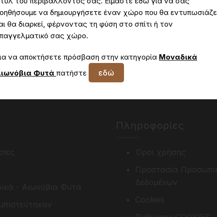
τυλ του περιβάλλοντος σας. Είμαστε εδώ για να σας
οηθήσουμε να δημιουργήσετε έναν χώρο που θα εντυπωσιάζε
αι θα διαρκεί, φέρνοντας τη φύση στο σπίτι ή τον
παγγελματικό σας χώρο.
Δεν έχετε πρόσβαση στη συγκεκριμένη σελίδα
ια να αποκτήσετε πρόσβαση στην κατηγορία
Μοναδικά
εδώ
ιωνόβια Φυτά
πατήστε
Πληροφορίες
σίες
Όροι χρήσης
Προστασία Προσωπι
Δεδομένων
ικά - Αιωνόβια Φυτά
Cookies
μπιστεύτηκαν