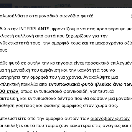
αλωσήλθατε στα μοναδικά αιωνόβια φυτά!
δώ στην INTERPLANTS, φροντίζουμε να σας προσφέρουμε μι
κλεκτή συλλογή από φυτά που ξεχωρίζουν για την
νθεκτικότητά τους, την ομορφιά τους και τη μακροχρόνια αξί
εία
Υπηρεσίες
Έργα
Μοναδικά - Αιωνόβια Φυτά
ους.
άθε φυτό σε αυτήν την κατηγορία είναι προσεκτικά επιλεγμέ
ια τη μοναδική του εμφάνιση και την ικανότητά του να
ιατηρήσει την ομορφιά του για χρόνια. Ανακαλύψτε μια
κπληκτική ποικιλία από
εντυπωσιακά φυτά ηλικίας άνω τω
Ροδιά
00 ετών
, όπως εντυπωσιακά φοινικοειδή, γοητευτικά
ακτοειδή, και εντυπωσιακά δέντρα που θα δώσουν μια μοναδι
ίσθηση γοητείας και φυσικής ομορφιάς στον χώρο σας.
Αρχική
Μοναδικά - Αιωνόβια Φυτά
Ροδιά
μπνευστείτε από την ομορφιά αυτών των
αιωνόβιων φυτών
αι επιλέξτε αυτά που ταιριάζουν καλύτερα στις ανάγκες και 