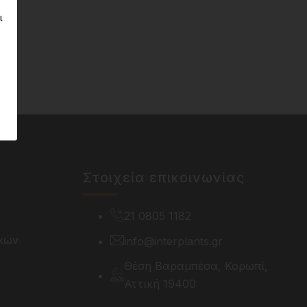
ι
Στοιχεία επικοινωνίας
21 0805 1182
κών
info@interplants.gr
Θέση Βαραμπέσα, Κορωπί,
Αττική 19400