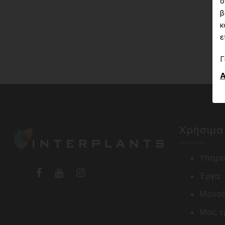
σ
β
κ
ε
Γ
Α
Χρήσιμα
Υπηρε
Έργα
Μοναδ
Μας ε