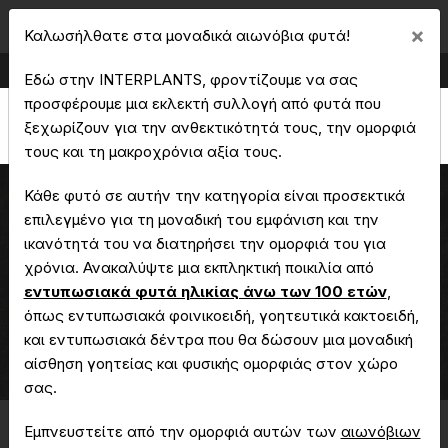
Cl
×
Καλωσήλθατε στα μοναδικά αιωνόβια φυτά!
Παραγωγή & Εμπορία Καλλωπιστικών Φυτών
Εδώ στην INTERPLANTS, φροντίζουμε να σας
προσφέρουμε μια εκλεκτή συλλογή από φυτά που
ξεχωρίζουν για την ανθεκτικότητά τους, την ομορφιά
τους και τη μακροχρόνια αξία τους.
Κάθε φυτό σε αυτήν την κατηγορία είναι προσεκτικά
επιλεγμένο για τη μοναδική του εμφάνιση και την
ικανότητά του να διατηρήσει την ομορφιά του για
Ψευδοπιπεριά
χρόνια. Ανακαλύψτε μια εκπληκτική ποικιλία από
εντυπωσιακά φυτά ηλικίας άνω των 100 ετών
,
όπως εντυπωσιακά φοινικοειδή, γοητευτικά κακτοειδή,
Αρχική
Μοναδικά - Αιωνόβια Φυτά
και εντυπωσιακά δέντρα που θα δώσουν μια μοναδική
Ψευδοπιπεριά
αίσθηση γοητείας και φυσικής ομορφιάς στον χώρο
σας.
Εμπνευστείτε από την ομορφιά αυτών των
αιωνόβιων