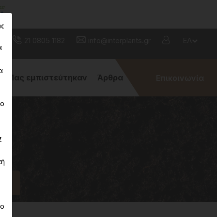
Close
×
21 0805 1182
info@interplants.gr
ΕΛ
α
α
Μας εμπιστεύτηκαν
Άρθρα
Επικοινωνία
νο
ν
κή
rei
το