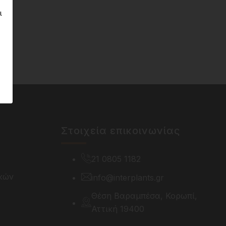
ι
Στοιχεία επικοινωνίας
21 0805 1182
κών
info@interplants.gr
Θέση Βαραμπέσα, Κορωπί,
Αττική 19400