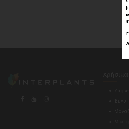
σ
β
κ
ε
Γ
Α
Χρήσιμα
Υπηρε
Έργα
Μοναδ
Μας ε