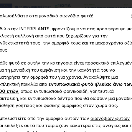
αλωσήλθατε στα μοναδικά αιωνόβια φυτά!
δώ στην INTERPLANTS, φροντίζουμε να σας προσφέρουμε μι
κλεκτή συλλογή από φυτά που ξεχωρίζουν για την
νθεκτικότητά τους, την ομορφιά τους και τη μακροχρόνια αξί
εία
Υπηρεσίες
Έργα
Μοναδικά - Αιωνόβια Φυτά
ους.
άθε φυτό σε αυτήν την κατηγορία είναι προσεκτικά επιλεγμέ
ια τη μοναδική του εμφάνιση και την ικανότητά του να
ιατηρήσει την ομορφιά του για χρόνια. Ανακαλύψτε μια
κπληκτική ποικιλία από
εντυπωσιακά φυτά ηλικίας άνω τω
Παχυπόντιουμ lamerei
00 ετών
, όπως εντυπωσιακά φοινικοειδή, γοητευτικά
ακτοειδή, και εντυπωσιακά δέντρα που θα δώσουν μια μοναδι
ίσθηση γοητείας και φυσικής ομορφιάς στον χώρο σας.
χική
Μοναδικά - Αιωνόβια Φυτά
Παχυπόντιουμ lame
μπνευστείτε από την ομορφιά αυτών των
αιωνόβιων φυτών
αι επιλέξτε αυτά που ταιριάζουν καλύτερα στις ανάγκες και 