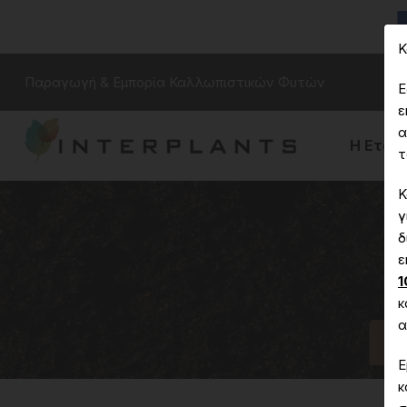
Κ
Παραγωγή & Εμπορία Καλλωπιστικών Φυτών
Ε
ε
α
Η Εταιρ
τ
Κ
γ
δ
ε
1
κ
α
Αρ
Ε
κ