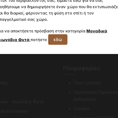
τυλ του περιβάλλοντος σας. Είμαστε εδώ για να σας
οηθήσουμε να δημιουργήσετε έναν χώρο που θα εντυπωσιάζε
αι θα διαρκεί, φέρνοντας τη φύση στο σπίτι ή τον
παγγελματικό σας χώρο.
Δεν έχετε πρόσβαση στη συγκεκριμένη σελίδα
ια να αποκτήσετε πρόσβαση στην κατηγορία
Μοναδικά
εδώ
ιωνόβια Φυτά
πατήστε
Πληροφορίες
σίες
Όροι χρήσης
Προστασία Προσωπι
Δεδομένων
ικά - Αιωνόβια Φυτά
Cookies
μπιστεύτηκαν