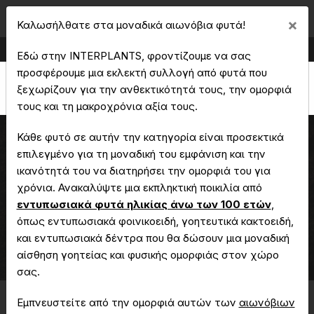
Cl
×
Καλωσήλθατε στα μοναδικά αιωνόβια φυτά!
Παραγωγή & Εμπορία Καλλωπιστικών Φυτών
Εδώ στην INTERPLANTS, φροντίζουμε να σας
προσφέρουμε μια εκλεκτή συλλογή από φυτά που
ξεχωρίζουν για την ανθεκτικότητά τους, την ομορφιά
τους και τη μακροχρόνια αξία τους.
Κάθε φυτό σε αυτήν την κατηγορία είναι προσεκτικά
επιλεγμένο για τη μοναδική του εμφάνιση και την
ικανότητά του να διατηρήσει την ομορφιά του για
Γιούκα elephantipes
χρόνια. Ανακαλύψτε μια εκπληκτική ποικιλία από
εντυπωσιακά φυτά ηλικίας άνω των 100 ετών
,
όπως εντυπωσιακά φοινικοειδή, γοητευτικά κακτοειδή,
Αρχική
Μοναδικά - Αιωνόβια Φυτά
και εντυπωσιακά δέντρα που θα δώσουν μια μοναδική
Γιούκα
Γιούκα elephantipes
αίσθηση γοητείας και φυσικής ομορφιάς στον χώρο
σας.
Εμπνευστείτε από την ομορφιά αυτών των
αιωνόβιων