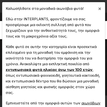
Cl
×
Καλωσήλθατε στα μοναδικά αιωνόβια φυτά!
Παραγωγή & Εμπορία Καλλωπιστικών Φυτών
Εδώ στην INTERPLANTS, φροντίζουμε να σας
προσφέρουμε μια εκλεκτή συλλογή από φυτά που
ξεχωρίζουν για την ανθεκτικότητά τους, την ομορφιά
τους και τη μακροχρόνια αξία τους.
Κάθε φυτό σε αυτήν την κατηγορία είναι προσεκτικά
επιλεγμένο για τη μοναδική του εμφάνιση και την
ικανότητά του να διατηρήσει την ομορφιά του για
Γιακαράντα
χρόνια. Ανακαλύψτε μια εκπληκτική ποικιλία από
εντυπωσιακά φυτά ηλικίας άνω των 100 ετών
,
όπως εντυπωσιακά φοινικοειδή, γοητευτικά κακτοειδή,
Αρχική
Μοναδικά - Αιωνόβια Φυτά
και εντυπωσιακά δέντρα που θα δώσουν μια μοναδική
Γιακαράντα
αίσθηση γοητείας και φυσικής ομορφιάς στον χώρο
σας.
Εμπνευστείτε από την ομορφιά αυτών των
αιωνόβιων