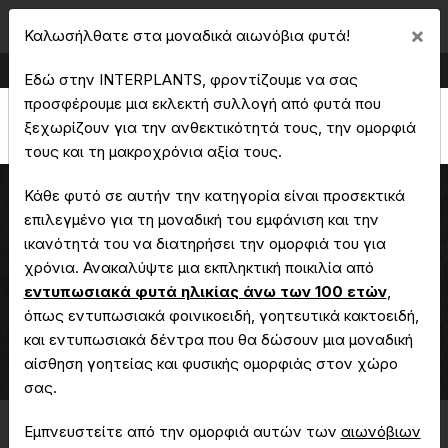
Cl
×
Καλωσήλθατε στα μοναδικά αιωνόβια φυτά!
Παραγωγή & Εμπορία Καλλωπιστικών Φυτών
Εδώ στην INTERPLANTS, φροντίζουμε να σας
προσφέρουμε μια εκλεκτή συλλογή από φυτά που
ξεχωρίζουν για την ανθεκτικότητά τους, την ομορφιά
τους και τη μακροχρόνια αξία τους.
Κάθε φυτό σε αυτήν την κατηγορία είναι προσεκτικά
επιλεγμένο για τη μοναδική του εμφάνιση και την
ικανότητά του να διατηρήσει την ομορφιά του για
Εχίνοπας
χρόνια. Ανακαλύψτε μια εκπληκτική ποικιλία από
εντυπωσιακά φυτά ηλικίας άνω των 100 ετών
,
όπως εντυπωσιακά φοινικοειδή, γοητευτικά κακτοειδή,
και εντυπωσιακά δέντρα που θα δώσουν μια μοναδική
Αρχική
Μοναδικά - Αιωνόβια Φυτά
Εχίνοπας
αίσθηση γοητείας και φυσικής ομορφιάς στον χώρο
σας.
Εμπνευστείτε από την ομορφιά αυτών των
αιωνόβιων