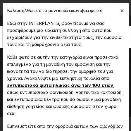
Cl
×
Καλωσήλθατε στα μοναδικά αιωνόβια φυτά!
Παραγωγή & Εμπορία Καλλωπιστικών Φυτών
Εδώ στην INTERPLANTS, φροντίζουμε να σας
προσφέρουμε μια εκλεκτή συλλογή από φυτά που
ξεχωρίζουν για την ανθεκτικότητά τους, την ομορφιά
τους και τη μακροχρόνια αξία τους.
Κάθε φυτό σε αυτήν την κατηγορία είναι προσεκτικά
επιλεγμένο για τη μοναδική του εμφάνιση και την
ικανότητά του να διατηρήσει την ομορφιά του για
Ερυθρίνα
χρόνια. Ανακαλύψτε μια εκπληκτική ποικιλία από
εντυπωσιακά φυτά ηλικίας άνω των 100 ετών
,
όπως εντυπωσιακά φοινικοειδή, γοητευτικά κακτοειδή,
και εντυπωσιακά δέντρα που θα δώσουν μια μοναδική
Αρχική
Μοναδικά - Αιωνόβια Φυτά
Ερυθρίνα
αίσθηση γοητείας και φυσικής ομορφιάς στον χώρο
σας.
Εμπνευστείτε από την ομορφιά αυτών των
αιωνόβιων