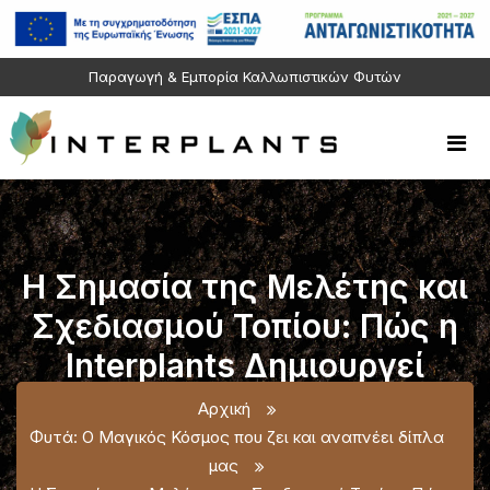
Παραγωγή & Εμπορία Καλλωπιστικών Φυτών
Η Σημασία της Μελέτης και
Σχεδιασμού Τοπίου: Πώς η
Interplants Δημιουργεί
Εξωτερικούς Χώρους
Αρχική
Υψηλής Αισθητικής
Φυτά: Ο Μαγικός Κόσμος που ζει και αναπνέει δίπλα
μας